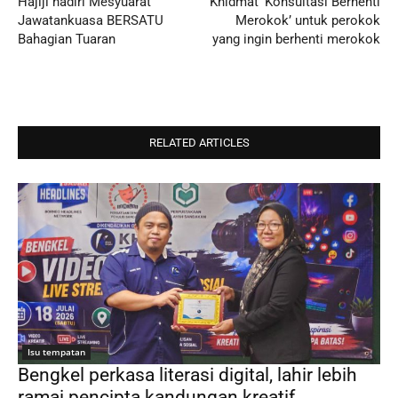
Hajiji hadiri Mesyuarat
Khidmat ‘Konsultasi Berhenti
Jawatankuasa BERSATU
Merokok’ untuk perokok
Bahagian Tuaran
yang ingin berhenti merokok
RELATED ARTICLES
Isu tempatan
Bengkel perkasa literasi digital, lahir lebih
ramai pencipta kandungan kreatif