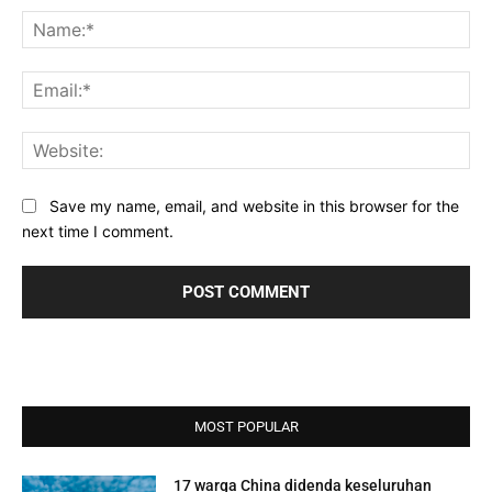
Na
Ema
Web
Save my name, email, and website in this browser for the
next time I comment.
MOST POPULAR
17 warga China didenda keseluruhan