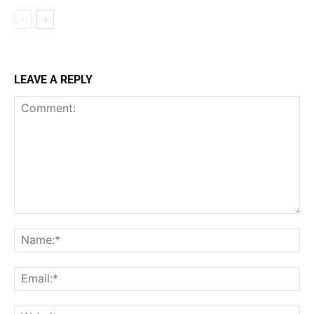
LEAVE A REPLY
Comment:
Na
Ema
Web