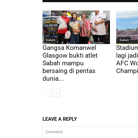
Sukan
Sukan
Gangsa Komanwel
Stadium
Glasgow bukti atlet
lagi ja
Sabah mampu
AFC Wo
bersaing di pentas
Champi
dunia...
LEAVE A REPLY