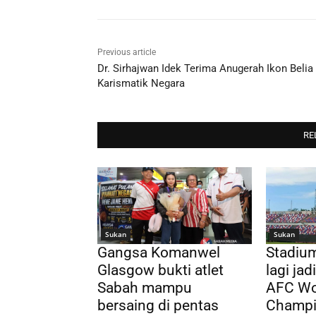
Previous article
Dr. Sirhajwan Idek Terima Anugerah Ikon Belia
Karismatik Negara
RE
Sukan
Sukan
Gangsa Komanwel
Stadium
Glasgow bukti atlet
lagi ja
Sabah mampu
AFC Wo
bersaing di pentas
Champi