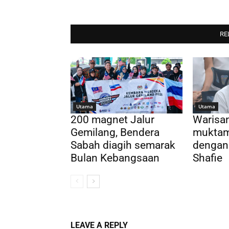
RE
Utama
Utama
200 magnet Jalur
Warisa
Gemilang, Bendera
muktam
Sabah diagih semarak
dengan
Bulan Kebangsaan
Shafie
LEAVE A REPLY