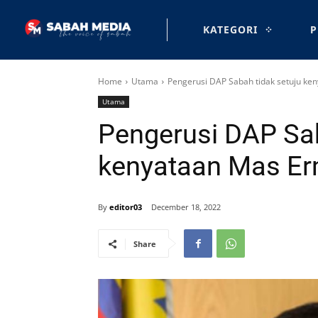
KATEGORI
P
Home
Utama
Pengerusi DAP Sabah tidak setuju ke
Utama
Pengerusi DAP Sab
kenyataan Mas Er
By
editor03
December 18, 2022
Share