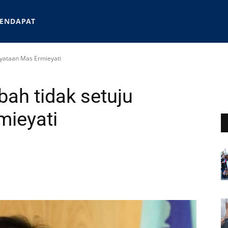
ENDAPAT
nyataan Mas Ermieyati
ah tidak setuju
mieyati