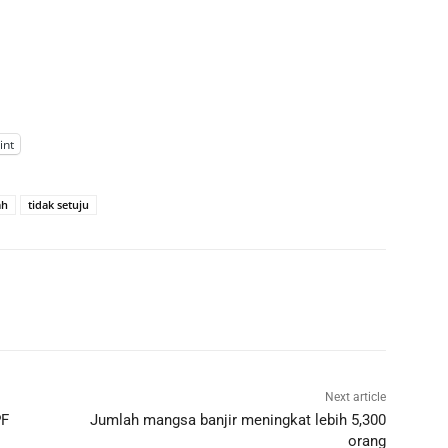
int
ah
tidak setuju
Next article
PF
Jumlah mangsa banjir meningkat lebih 5,300
orang