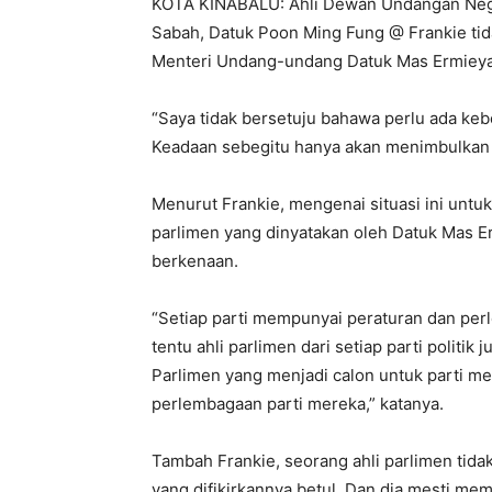
KOTA KINABALU: Ahli Dewan Undangan Neg
Sabah, Datuk Poon Ming Fung @ Frankie ti
Menteri Undang-undang Datuk Mas Ermieyat
“Saya tidak bersetuju bahawa perlu ada kebe
Keadaan sebegitu hanya akan menimbulkan an
Menurut Frankie, mengenai situasi ini untu
parlimen yang dinyatakan oleh Datuk Mas Erm
berkenaan.
“Setiap parti mempunyai peraturan dan per
tentu ahli parlimen dari setiap parti politi
Parlimen yang menjadi calon untuk parti m
perlembagaan parti mereka,” katanya.
Tambah Frankie, seorang ahli parlimen tid
yang difikirkannya betul. Dan dia mesti me