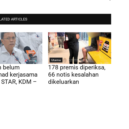
LATED ARTICLES
Utama
n belum
178 premis diperiksa,
ad kerjasama
66 notis kesalahan
 STAR, KDM –
dikeluarkan