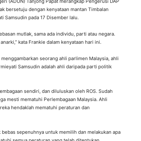
eri (ADUN) Tanjong Papat merangkap Pengerusi DAP
dak bersetuju dengan kenyataan mantan Timbalan
i Samsudin pada 17 Disember lalu.
basan mutlak, sama ada individu, parti atau negara.
arki,” kata Frankie dalam kenyataan hari ini.
k menggambarkan seorang ahli parlimen Malaysia, ahli
ieyati Samsudin adalah ahli daripada parti politik
lembagaan sendiri, dan diluluskan oleh ROS. Sudah
k juga mesti mematuhi Perlembagaan Malaysia. Ahli
ereka hendaklah mematuhi peraturan dan
ak bebas sepenuhnya untuk memilih dan melakukan apa
matuhi semua peraturan yang telah ditentukan.