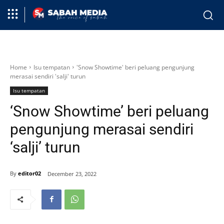
Home
Isu tempatan
'Snow Showtime' beri peluang pengunjung
merasai sendiri 'salji' turun
Isu tempatan
‘Snow Showtime’ beri peluang
pengunjung merasai sendiri
‘salji’ turun
By
editor02
December 23, 2022