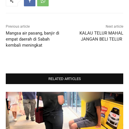
Previous article
Next article
Mangsa air pasang, banjir di
KALAU TELUR MAHAL
empat daerah di Sabah
JANGAN BELI TELUR
kembali meningkat
RELATED ARTICLES