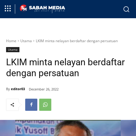
Home
Utama
LKIM minta nelayan berdaftar dengan persatuan
Utama
LKIM minta nelayan berdaftar
dengan persatuan
By
editor03
December 26, 2022