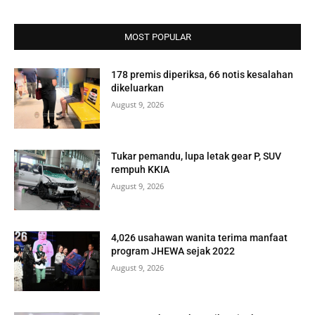
MOST POPULAR
178 premis diperiksa, 66 notis kesalahan
dikeluarkan
August 9, 2026
Tukar pemandu, lupa letak gear P, SUV
rempuh KKIA
August 9, 2026
4,026 usahawan wanita terima manfaat
program JHEWA sejak 2022
August 9, 2026