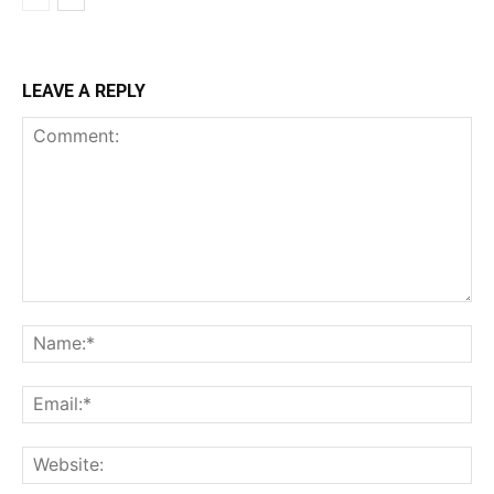
LEAVE A REPLY
Comment:
Na
Ema
Web