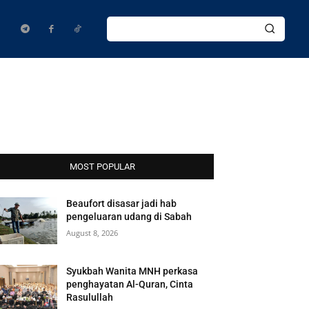
MOST POPULAR
Beaufort disasar jadi hab
pengeluaran udang di Sabah
August 8, 2026
Syukbah Wanita MNH perkasa
penghayatan Al-Quran, Cinta
Rasulullah