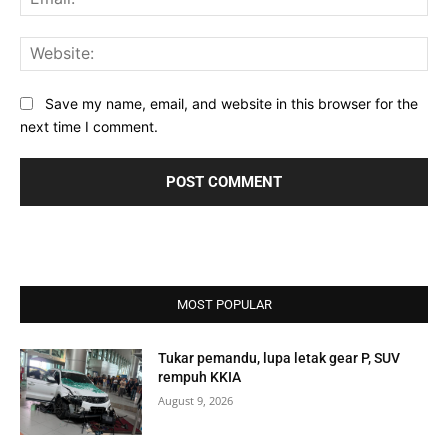
Web
Save my name, email, and website in this browser for the
next time I comment.
MOST POPULAR
Tukar pemandu, lupa letak gear P, SUV
rempuh KKIA
August 9, 2026