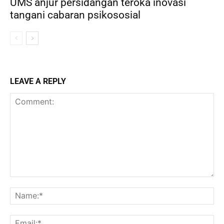
UMS anjur persidangan teroka inovasi
tangani cabaran psikososial
LEAVE A REPLY
Comment:
Na
Ema