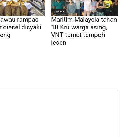
Utama
awau rampas
Maritim Malaysia tahan
r diesel disyaki
10 Kru warga asing,
weng
VNT tamat tempoh
lesen