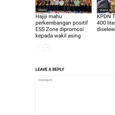
Utama
Utama
Hajiji mahu
KPDN T
perkembangan positif
400 lite
ESS Zone dipromosi
disele
kepada wakil asing
LEAVE A REPLY