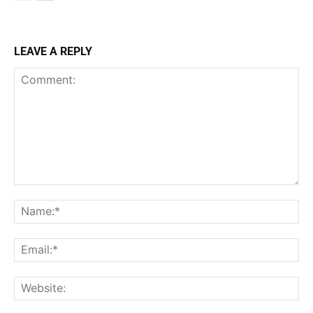
LEAVE A REPLY
Comment:
Na
Ema
Web