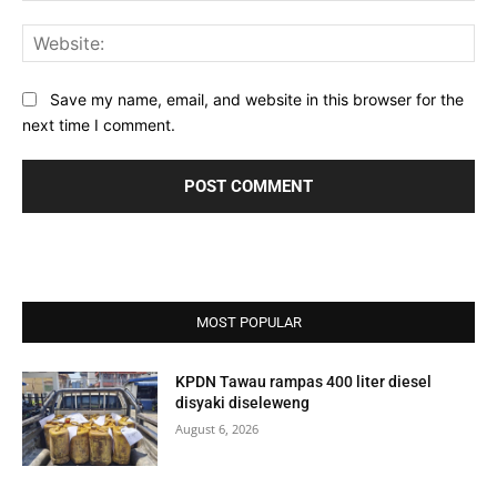
Web
Save my name, email, and website in this browser for the
next time I comment.
MOST POPULAR
KPDN Tawau rampas 400 liter diesel
disyaki diseleweng
August 6, 2026