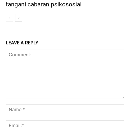
tangani cabaran psikososial
LEAVE A REPLY
Comment:
Na
Ema