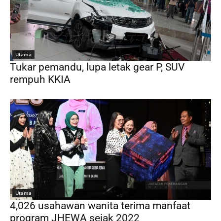
Utama
Tukar pemandu, lupa letak gear P, SUV
rempuh KKIA
Utama
4,026 usahawan wanita terima manfaat
program JHEWA sejak 2022