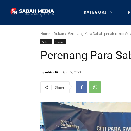
KATEGORI
P
Home
Sukan
Perenang Para Sabah pecah rekod Asi
Sukan
Utama
Perenang Para Sa
By
editor03
April 9, 2023
Share