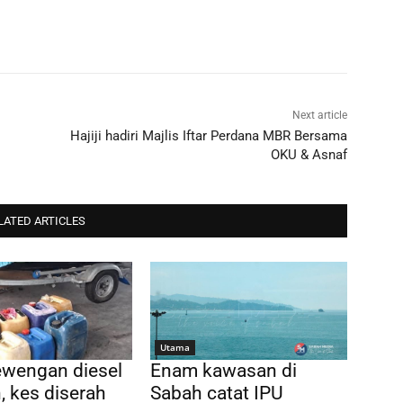
Next article
Hajiji hadiri Majlis Iftar Perdana MBR Bersama
OKU & Asnaf
LATED ARTICLES
Utama
ewengan diesel
Enam kawasan di
, kes diserah
Sabah catat IPU