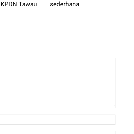
 KPDN Tawau
sederhana
Name:*
Email:*