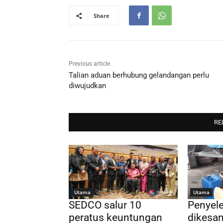
Share
Previous article
Talian aduan berhubung gelandangan perlu
diwujudkan
RE
Utama
Utama
SEDCO salur 10
Penyel
peratus keuntungan
dikesan