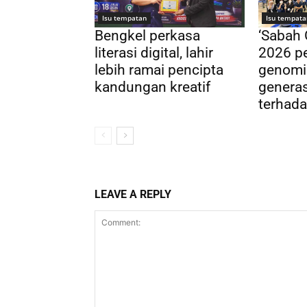
Isu tempatan
Isu tempata
Bengkel perkasa
‘Sabah
literasi digital, lahir
2026 pe
lebih ramai pencipta
genomi
kandungan kreatif
genera
terhada
LEAVE A REPLY