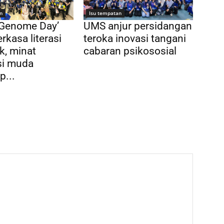
n
Isu tempatan
 Genome Day’
UMS anjur persidangan
rkasa literasi
teroka inovasi tangani
k, minat
cabaran psikososial
si muda
p...