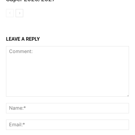
LEAVE A REPLY
Comment:
Na
Ema