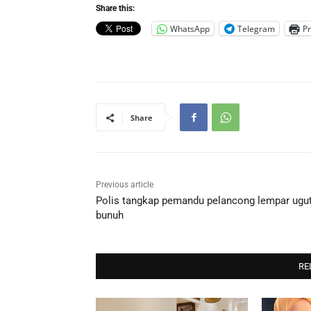
Share this:
WhatsApp
Telegram
Pr
Share
Previous article
Polis tangkap pemandu pelancong lempar ugu
bunuh
RE