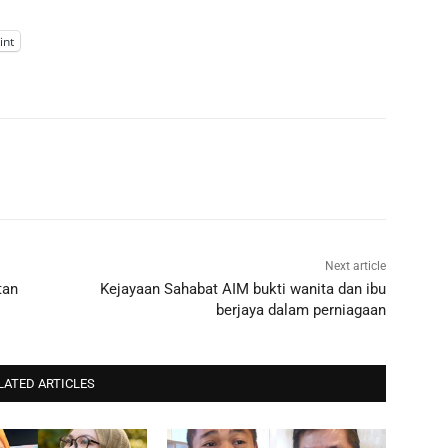
int
Next article
tan
Kejayaan Sahabat AIM bukti wanita dan ibu
berjaya dalam perniagaan
LATED ARTICLES