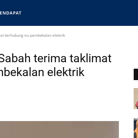
ENDAPAT
mat berhubung isu pembekalan elektrik
 Sabah terima taklimat
bekalan elektrik