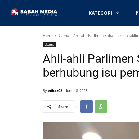
KATEGORI
P
Home
Utama
Ahli-ahli Parlimen Sabah terima takli
Utama
Ahli-ahli Parlimen
berhubung isu pem
By
editor02
June 18, 2023
Share