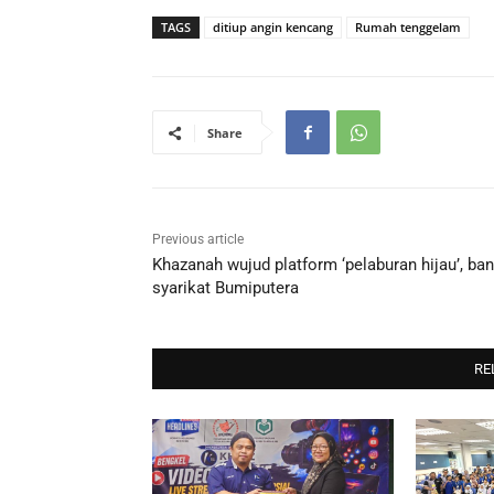
TAGS
ditiup angin kencang
Rumah tenggelam
Share
Previous article
Khazanah wujud platform ‘pelaburan hijau’, ban
syarikat Bumiputera
RE