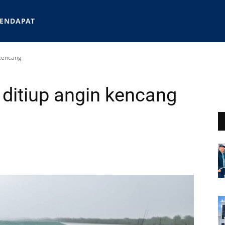
ENDAPAT
 kencang
ditiup angin kencang