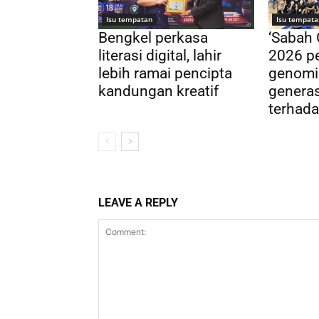
Isu tempatan
Isu tempata
Bengkel perkasa
‘Sabah
literasi digital, lahir
2026 pe
lebih ramai pencipta
genomi
kandungan kreatif
genera
terhada
LEAVE A REPLY