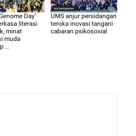
n
Isu tempatan
 Genome Day’
UMS anjur persidangan
rkasa literasi
teroka inovasi tangani
k, minat
cabaran psikososial
si muda
p...