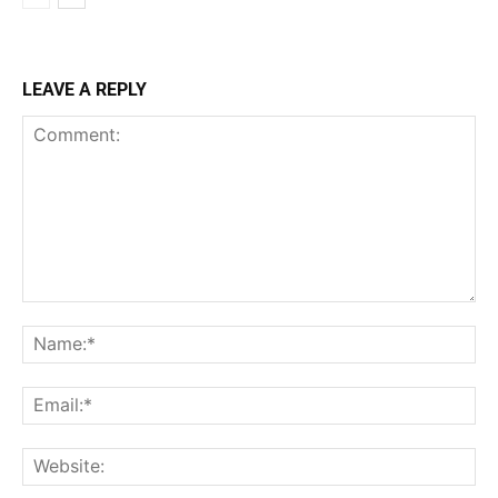
LEAVE A REPLY
Comment:
Na
Ema
Web