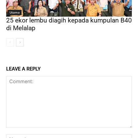
Utama
25 ekor lembu diagih kepada kumpulan B40
di Melalap
LEAVE A REPLY
Comment:
Na