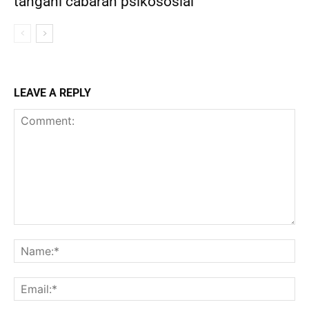
tangani cabaran psikososial
LEAVE A REPLY
Comment:
Na
Ema