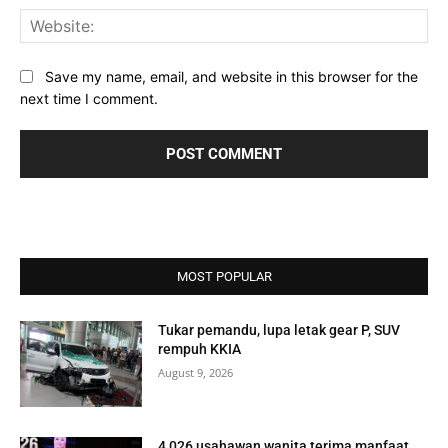
Web
Save my name, email, and website in this browser for the
next time I comment.
MOST POPULAR
Tukar pemandu, lupa letak gear P, SUV
rempuh KKIA
August 9, 2026
4,026 usahawan wanita terima manfaat