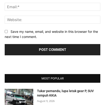
Ema
Web
Save my name, email, and website in this browser for the
next time I comment.
MOST POPULAR
Tukar pemandu, lupa letak gear P, SUV
rempuh KKIA
August 9, 2026