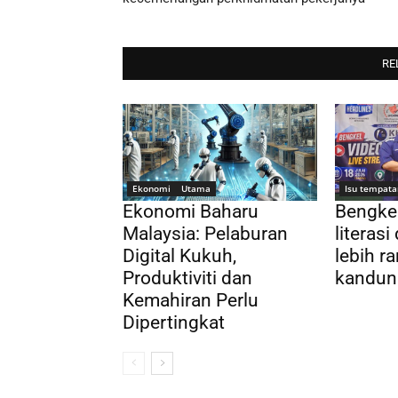
RE
Ekonomi
Utama
Isu tempata
Ekonomi Baharu
Bengke
Malaysia: Pelaburan
literasi 
Digital Kukuh,
lebih r
Produktiviti dan
kandung
Kemahiran Perlu
Dipertingkat