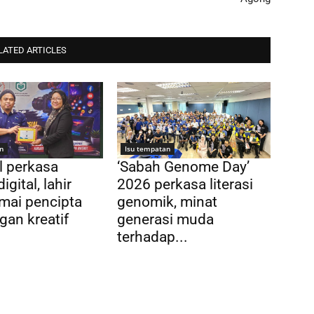
LATED ARTICLES
n
Isu tempatan
l perkasa
‘Sabah Genome Day’
digital, lahir
2026 perkasa literasi
amai pencipta
genomik, minat
an kreatif
generasi muda
terhadap...