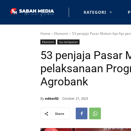
KATEGORI
P
Home
Ekonomi
53 penjaja Pasar Malam Api-Api per
Ekonomi
Isu tempatan
53 penjaja Pasar M
pelaksanaan Progr
Agrobank
By
editor02
October 21, 2023
Share