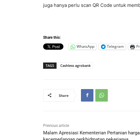
juga hanya perlu scan QR Code untuk memb
Share this:
WhatsApp
Telegram
Pr
TAGS
Cashless agrobank
Share
Previous article
Malam Apresiasi Kementerian Pertanian harga
kecemerlangan perkhidmatan pekerjanya