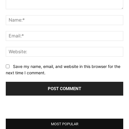
Comment:
Na
Ema
Web
Save my name, email, and website in this browser for the
next time I comment.
MOST POPULAR