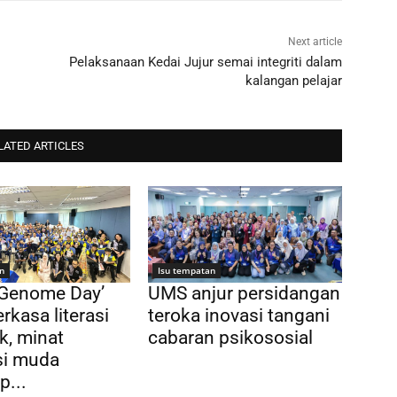
Next article
Pelaksanaan Kedai Jujur semai integriti dalam
kalangan pelajar
LATED ARTICLES
n
Isu tempatan
 Genome Day’
UMS anjur persidangan
rkasa literasi
teroka inovasi tangani
k, minat
cabaran psikososial
si muda
p...