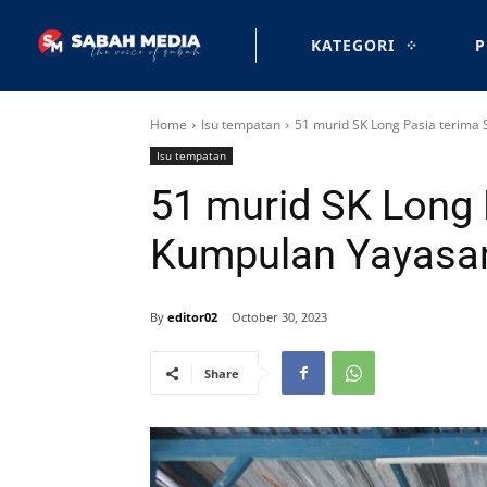
KATEGORI
P
Home
Isu tempatan
51 murid SK Long Pasia terim
Isu tempatan
51 murid SK Long 
Kumpulan Yayasa
By
editor02
October 30, 2023
Share