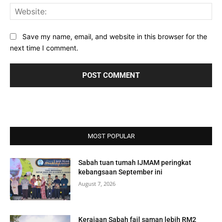
Web
Save my name, email, and website in this browser for the
next time I comment.
MOST POPULAR
Sabah tuan tumah IJMAM peringkat
kebangsaan September ini
August 7, 2026
Kerajaan Sabah fail saman lebih RM2