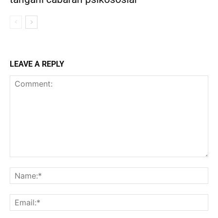
LEAVE A REPLY
Comment:
Na
Ema