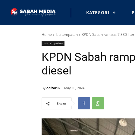
KATEGORI
P
Home
Isu tempatan
KPDN Sabah rampas 7,380 liter
Isu tempatan
KPDN Sabah rampas
diesel
By
editor02
May 10, 2024
Share