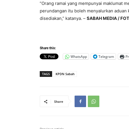
”Orang ramai yang mempunyai maklumat men
perundangan itu boleh menyalurkan aduan k
disediakan,” katanya. –
SABAH MEDIA / FO
Share this:
WhatsApp
Telegram
Pr
TAGS
KPDN Sabah
Share