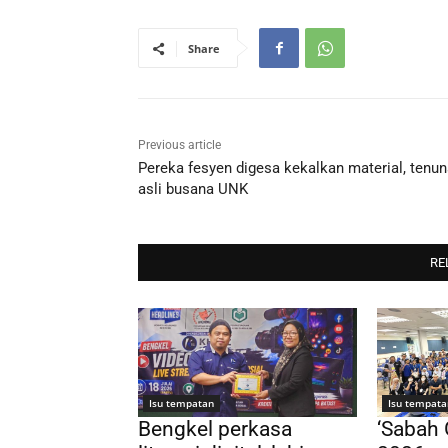
Share
Previous article
Pereka fesyen digesa kekalkan material, tenu
asli busana UNK
RE
Isu tempatan
Isu tempata
Bengkel perkasa
‘Sabah