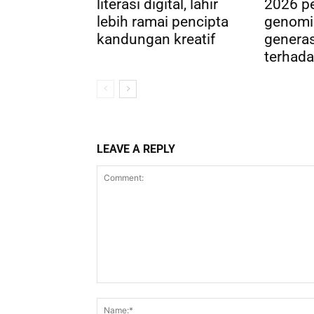
literasi digital, lahir
2026 pe
lebih ramai pencipta
genomi
kandungan kreatif
genera
terhada
LEAVE A REPLY
Comment: