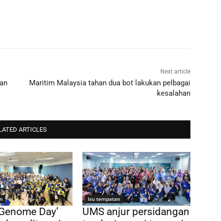
Next article
nan
Maritim Malaysia tahan dua bot lakukan pelbagai
kesalahan
LATED ARTICLES
n
Isu tempatan
 Genome Day’
UMS anjur persidangan