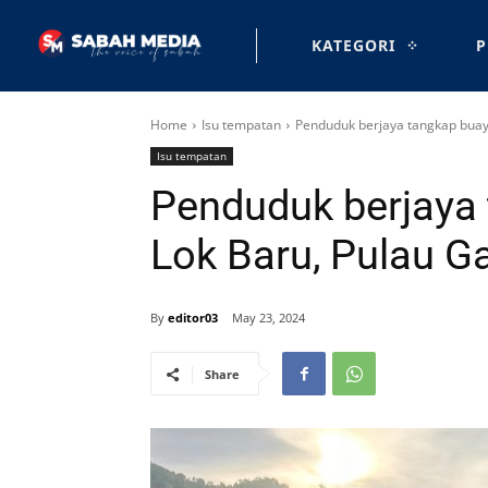
KATEGORI
P
Home
Isu tempatan
Penduduk berjaya tangkap buaya
Isu tempatan
Penduduk berjaya 
Lok Baru, Pulau G
By
editor03
May 23, 2024
Share