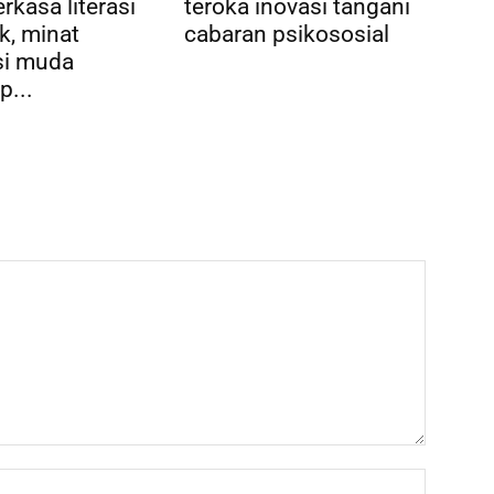
rkasa literasi
teroka inovasi tangani
k, minat
cabaran psikososial
si muda
p...
Name:*