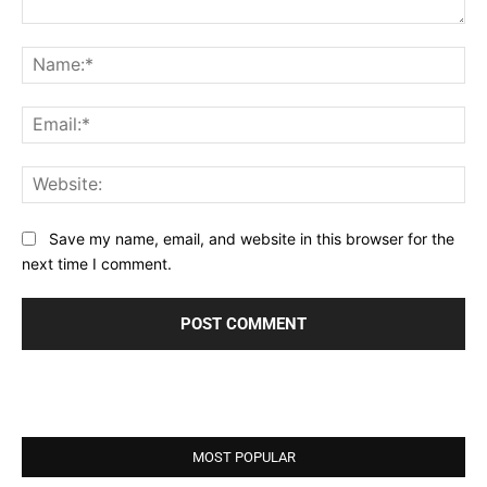
Comment:
Na
Ema
Web
Save my name, email, and website in this browser for the
next time I comment.
MOST POPULAR