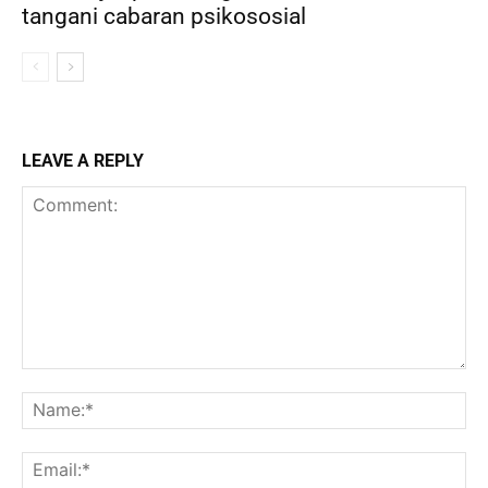
tangani cabaran psikososial
LEAVE A REPLY
Comment:
Na
Ema