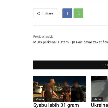
Share
Previous article
MUIS perkenal sistem ‘QR Pay’ bayar zakat fitr
RE
Utama
Utama
Syabu lebih 31 gram
Ukraine