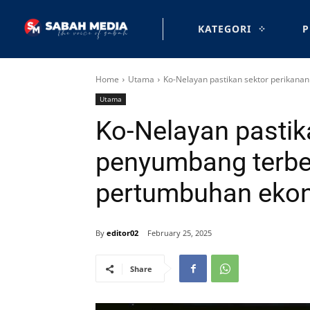
KATEGORI
P
Home
Utama
Ko-Nelayan pastikan sektor perikan
Utama
Ko-Nelayan pastik
penyumbang terbe
pertumbuhan eko
By
editor02
February 25, 2025
Share