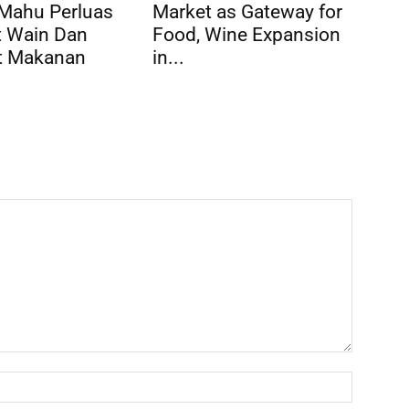
 Mahu Perluas
Market as Gateway for
t Wain Dan
Food, Wine Expansion
t Makanan
in...
Name:*