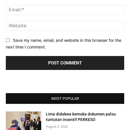
Ema
Web
Save my name, email, and website in this browser for the
next time I comment.
MOST POPULAR
Lima didakwa kemuka dokumen palsu
tuntutan insentif PERKESO
August 6, 2026