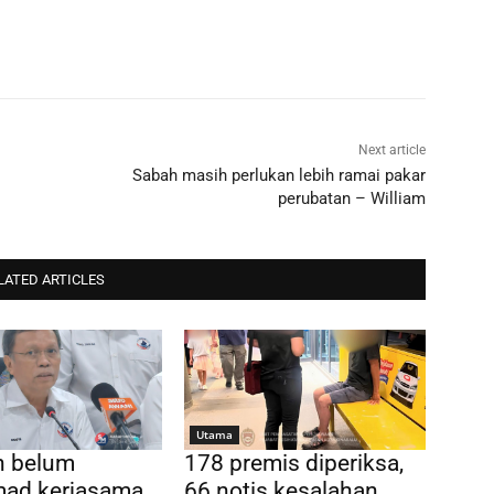
Next article
Sabah masih perlukan lebih ramai pakar
perubatan – William
LATED ARTICLES
Utama
n belum
178 premis diperiksa,
ad kerjasama
66 notis kesalahan