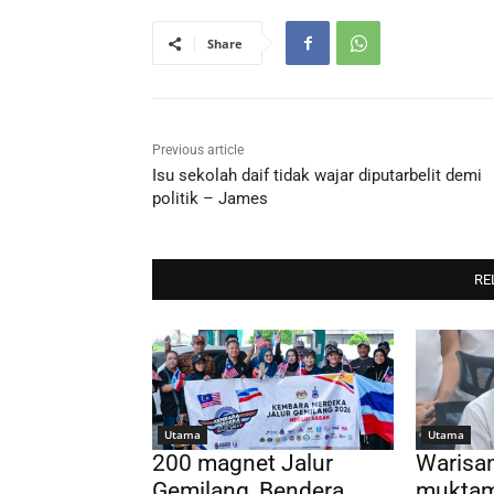
Share
Previous article
Isu sekolah daif tidak wajar diputarbelit demi
politik – James
RE
Utama
Utama
200 magnet Jalur
Warisa
Gemilang, Bendera
muktam