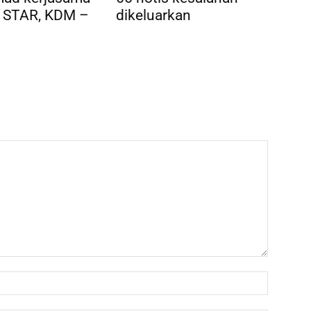
 STAR, KDM –
dikeluarkan
Name:*