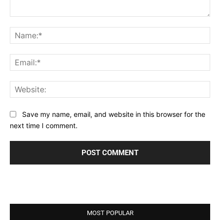
Comment:
Na
Ema
Web
Save my name, email, and website in this browser for the
next time I comment.
MOST POPULAR