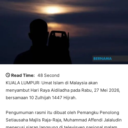
Read Time:
48 Second
KUALA LUMPUR: Umat Islam di Malaysia akan
menyambut Hari Raya Aidiladha pada Rabu, 27 Mei 2026,
bersamaan 10 Zulhijah 1447 Hijrah.
Pengumuman rasmi itu dibuat oleh Pemangku Penolong
Setiausaha Majlis Raja-Raja, Muhammad Affendi Jalaludin
menerusi siaran langsung di televisyen nasional malam