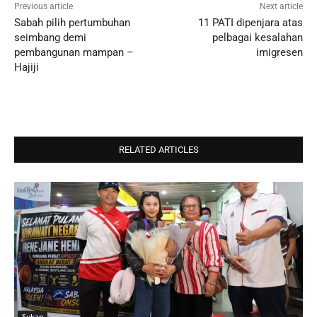
Previous article
Next article
Sabah pilih pertumbuhan
11 PATI dipenjara atas
seimbang demi
pelbagai kesalahan
pembangunan mampan –
imigresen
Hajiji
RELATED ARTICLES
Sukan