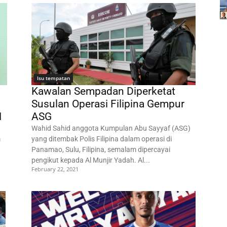
Isu tempatan
Kawalan Sempadan Diperketat
Susulan Operasi Filipina Gempur
M
ASG
Wahid Sahid anggota Kumpulan Abu Sayyaf (ASG)
m
yang ditembak Polis Filipina dalam operasi di
Panamao, Sulu, Filipina, semalam dipercayai
pengikut kepada Al Munjir Yadah. Al...
February 22, 2021