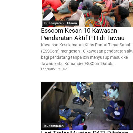
Isu tempatan
Utama
Esscom Kesan 10 Kawasan
Pendaratan Aktif PTI di Tawau
Kawasan Keselamatan Khas Pantai Timur Sabah
(ESSCom) mengesan 10 kawasan pendaratan akti
bagi pendatang tanpa izin menyusup masuk ke
Tawau kata, Komander ESSCom Datuk...
February 19, 2021
Isu tempatan