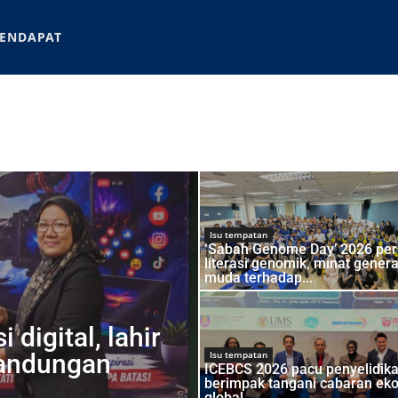
ENDAPAT
Isu tempatan
‘Sabah Genome Day’ 2026 pe
literasi genomik, minat genera
muda terhadap...
 digital, lahir
kandungan
Isu tempatan
ICEBCS 2026 pacu penyelidik
berimpak tangani cabaran ek
global