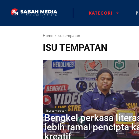
KATEGORI
P
Home
Isu tempatan
ISU TEMPATAN
Isu tempatan
Bengkel perkasa literasi
lebih ramai pencipta 
kreatif