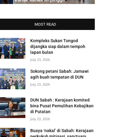
MOST READ
Kompleks Sukan Tongod
dijangka siap dalam tempoh
lapan bulan
July 23, 2026
Sokong petani Sabah: Jamawi
agih buah tempatan di DUN
July 23, 2026
DUN Sabah : Kerajaan komited
bina Pusat Pemulihan Kebajikan
di Putatan
July 23, 2026
Buaya ‘nakal’ di Sabah: Kerajaan
perkukuh mitigasi, sanctuary