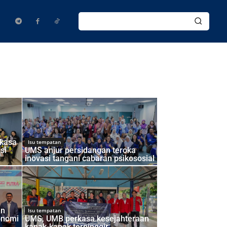
rkasa
Isu tempatan
si
UMS anjur persidangan teroka
inovasi tangani cabaran psikososial
an
Isu tempatan
onomi
UMS, UMB perkasa kesejahteraan
kanak-kanak terpinggir