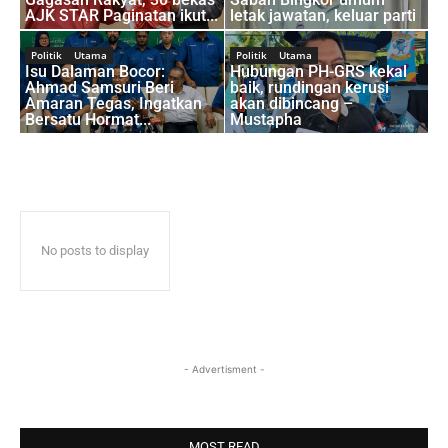
AJK STAR Paginatan ikut...
letak jawatan, keluar parti
Politik
Utama
Politik
Utama
​Isu Dalaman Bocor:
Hubungan PH-GRS kekal
Ahmad Samsuri Beri
baik, rundingan kerusi
Amaran Tegas, Ingatkan
akan dibincang –
Bersatu Hormat...
Mustapha
No posts to display
- Advertisment -
MOST READ