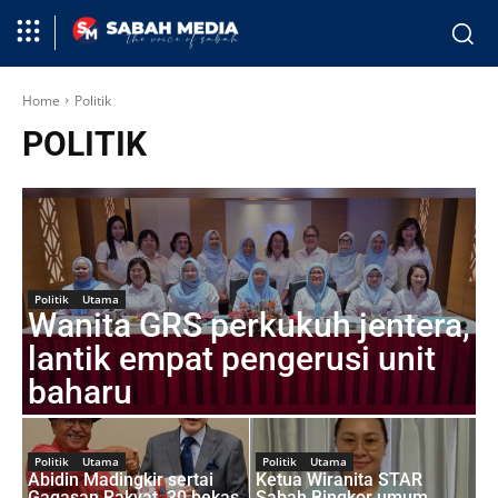
Home
Politik
POLITIK
Politik
Utama
Wanita GRS perkukuh jentera,
lantik empat pengerusi unit
baharu
Politik
Utama
Politik
Utama
Abidin Madingkir sertai
Ketua Wiranita STAR
Gagasan Rakyat, 30 bekas
Sabah Bingkor umum