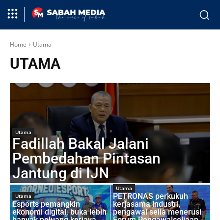
Home
Utama
UTAMA
Utama
Fadillah Bakal Jalani
Pembedahan Pintasan
Jantung di IJN
Utama
PETRONAS perkukuh
Utama
Esports pemangkin
kerjasama industri,
ekonomi digital, buka lebih
pengawal selia menerusi
banyak peluang kerjaya
Forum Pengawalseliaan