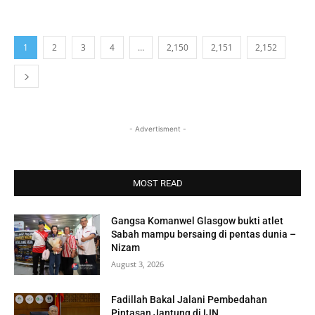
1
2
3
4
…
2,150
2,151
2,152
- Advertisment -
MOST READ
Gangsa Komanwel Glasgow bukti atlet
Sabah mampu bersaing di pentas dunia –
Nizam
August 3, 2026
Fadillah Bakal Jalani Pembedahan
Pintasan Jantung di IJN