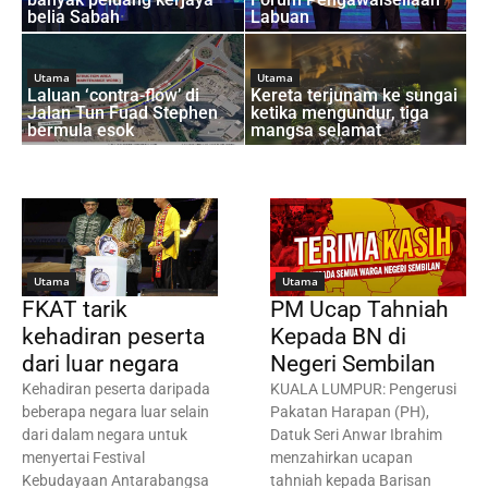
belia Sabah
Labuan
Utama
Utama
Laluan ‘contra-flow’ di
Kereta terjunam ke sungai
Jalan Tun Fuad Stephen
ketika mengundur, tiga
bermula esok
mangsa selamat
Utama
Utama
FKAT tarik
PM Ucap Tahniah
kehadiran peserta
Kepada BN di
dari luar negara
Negeri Sembilan
Kehadiran peserta daripada
KUALA LUMPUR: Pengerusi
beberapa negara luar selain
Pakatan Harapan (PH),
dari dalam negara untuk
Datuk Seri Anwar Ibrahim
menyertai Festival
menzahirkan ucapan
Kebudayaan Antarabangsa
tahniah kepada Barisan