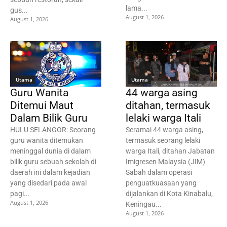
lama...
gus...
August 1, 2026
August 1, 2026
Utama
Utama
Guru Wanita
44 warga asing
Ditemui Maut
ditahan, termasuk
Dalam Bilik Guru
lelaki warga Itali
HULU SELANGOR: Seorang
Seramai 44 warga asing,
guru wanita ditemukan
termasuk seorang lelaki
meninggal dunia di dalam
warga Itali, ditahan Jabatan
bilik guru sebuah sekolah di
Imigresen Malaysia (JIM)
daerah ini dalam kejadian
Sabah dalam operasi
yang disedari pada awal
penguatkuasaan yang
pagi...
dijalankan di Kota Kinabalu,
August 1, 2026
Keningau...
August 1, 2026