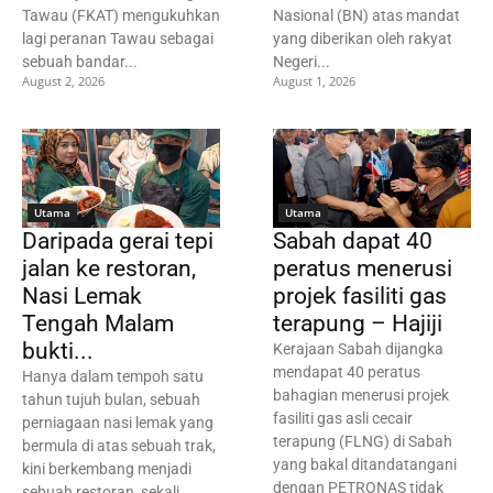
Tawau (FKAT) mengukuhkan
Nasional (BN) atas mandat
lagi peranan Tawau sebagai
yang diberikan oleh rakyat
sebuah bandar...
Negeri...
August 2, 2026
August 1, 2026
Utama
Utama
Daripada gerai tepi
Sabah dapat 40
jalan ke restoran,
peratus menerusi
Nasi Lemak
projek fasiliti gas
Tengah Malam
terapung – Hajiji
bukti...
Kerajaan Sabah dijangka
mendapat 40 peratus
Hanya dalam tempoh satu
bahagian menerusi projek
tahun tujuh bulan, sebuah
fasiliti gas asli cecair
perniagaan nasi lemak yang
terapung (FLNG) di Sabah
bermula di atas sebuah trak,
yang bakal ditandatangani
kini berkembang menjadi
dengan PETRONAS tidak
sebuah restoran, sekali