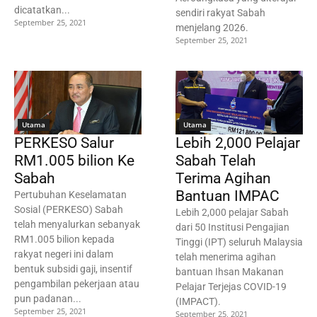
dicatatkan...
sendiri rakyat Sabah
September 25, 2021
menjelang 2026.
September 25, 2021
Utama
Utama
PERKESO Salur
Lebih 2,000 Pelajar
RM1.005 bilion Ke
Sabah Telah
Sabah
Terima Agihan
Bantuan IMPAC
Pertubuhan Keselamatan
Sosial (PERKESO) Sabah
Lebih 2,000 pelajar Sabah
telah menyalurkan sebanyak
dari 50 Institusi Pengajian
RM1.005 bilion kepada
Tinggi (IPT) seluruh Malaysia
rakyat negeri ini dalam
telah menerima agihan
bentuk subsidi gaji, insentif
bantuan Ihsan Makanan
pengambilan pekerjaan atau
Pelajar Terjejas COVID-19
pun padanan...
(IMPACT).
September 25, 2021
September 25, 2021