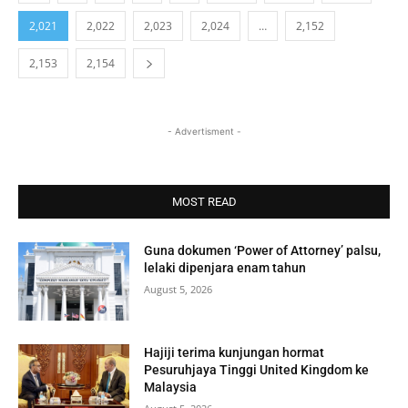
2,021
2,022
2,023
2,024
…
2,152
2,153
2,154
- Advertisment -
MOST READ
Guna dokumen ‘Power of Attorney’ palsu,
lelaki dipenjara enam tahun
August 5, 2026
Hajiji terima kunjungan hormat
Pesuruhjaya Tinggi United Kingdom ke
Malaysia