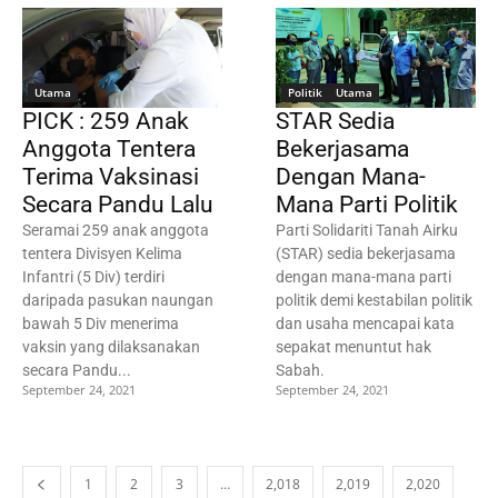
Utama
Politik
Utama
PICK : 259 Anak
STAR Sedia
Anggota Tentera
Bekerjasama
Terima Vaksinasi
Dengan Mana-
Secara Pandu Lalu
Mana Parti Politik
Seramai 259 anak anggota
Parti Solidariti Tanah Airku
tentera Divisyen Kelima
(STAR) sedia bekerjasama
Infantri (5 Div) terdiri
dengan mana-mana parti
daripada pasukan naungan
politik demi kestabilan politik
bawah 5 Div menerima
dan usaha mencapai kata
vaksin yang dilaksanakan
sepakat menuntut hak
secara Pandu...
Sabah.
September 24, 2021
September 24, 2021
1
2
3
…
2,018
2,019
2,020