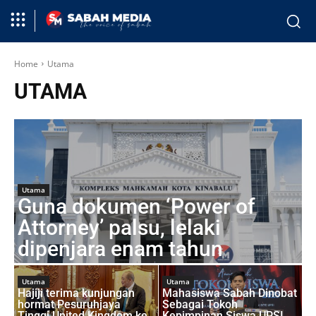
Home
Utama
UTAMA
Utama
Guna dokumen ‘Power of
Attorney’ palsu, lelaki
dipenjara enam tahun
Utama
Utama
Hajiji terima kunjungan
Mahasiswa Sabah Dinobat
hormat Pesuruhjaya
Sebagai Tokoh
Tinggi United Kingdom ke
Kepimpinan Siswa UPSI