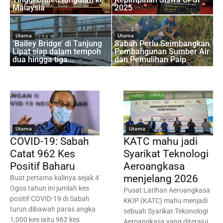
Malaysia
2025
Utama
Utama
‘Bailey Bridge’ di Tanjung
Sabah Perlu Seimbangkan
Lipat siap dalam tempoh
Pembangunan Sumber Air
dua hingga tiga...
dan Pemulihan Paip
Utama
Utama
COVID-19: Sabah
KATC mahu jadi
Catat 962 Kes
Syarikat Teknologi
Positif Baharu
Aeroangkasa
menjelang 2026
Buat pertama kalinya sejak 4
Ogos tahun ini jumlah kes
Pusat Latihan Aeroangkasa
positif COVID-19 di Sabah
KKIP (KATC) mahu menjadi
turun dibawah paras angka
sebuah Syarikat Tekonologi
1,000 kes iaitu 962 kes
Aeroangkasa yang diterajui