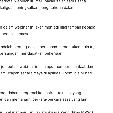
erkata, webinar itu merupakan salah satu usaha
kaligus meningkatkan pengetahuan dalam
 dalam webinar ini akan menjadi nilai tambah kepada
kehendak semasa.
 adalah penting dalam persiapan menentukan hala tuju
i persaingan mendapatkan pekerjaan.
 jemputan, webinar ini mampu memberi manfaat dan
lam ucapan secara maya di aplikasi Zoom, disini hari
pendedahan mengenai kemahiran teknikal yang
an dan memahami perkara-perkara asas yang lain.
iri webinar anjuran Jawatankuasa Pendidikan MPWS