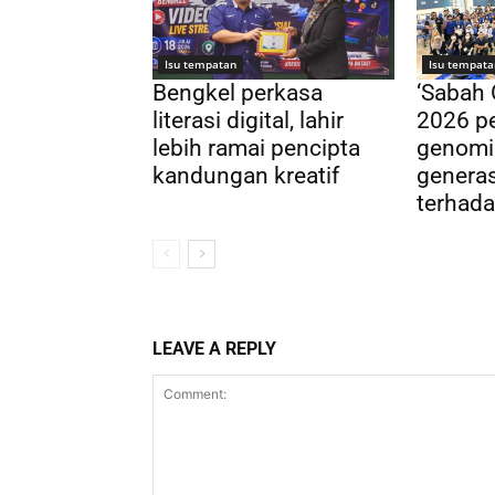
Isu tempatan
Isu tempata
Bengkel perkasa
‘Sabah
literasi digital, lahir
2026 pe
lebih ramai pencipta
genomi
kandungan kreatif
genera
terhada
LEAVE A REPLY