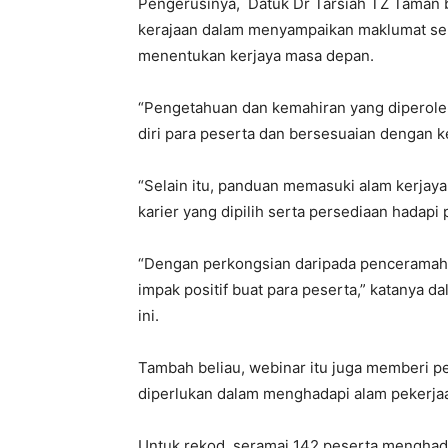
Pengerusinya, Datuk Dr Tarsiah TZ Taman b
kerajaan dalam menyampaikan maklumat se
menentukan kerjaya masa depan.
“Pengetahuan dan kemahiran yang diperoleh
diri para peserta dan bersesuaian dengan 
“Selain itu, panduan memasuki alam kerjaya
karier yang dipilih serta persediaan hadap
“Dengan perkongsian daripada penceramah
impak positif buat para peserta,” katanya da
ini.
Tambah beliau, webinar itu juga memberi 
diperlukan dalam menghadapi alam pekerja
Untuk rekod, seramai 142 peserta menghad