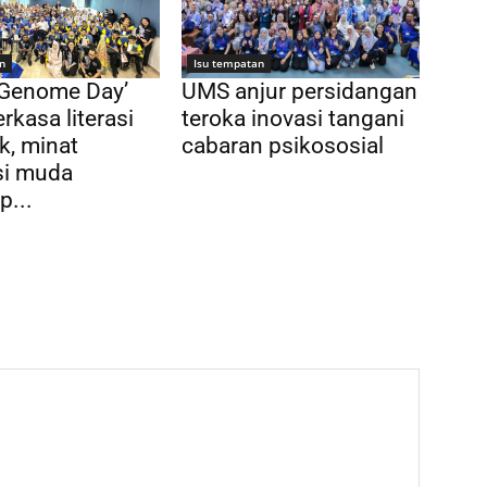
n
Isu tempatan
 Genome Day’
UMS anjur persidangan
rkasa literasi
teroka inovasi tangani
k, minat
cabaran psikososial
si muda
p...