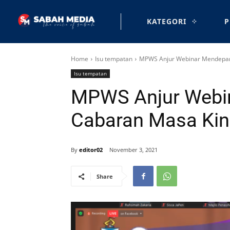
KATEGORI
P
Home
Isu tempatan
MPWS Anjur Webinar Mendepan
Isu tempatan
MPWS Anjur Webi
Cabaran Masa Kin
By
editor02
November 3, 2021
Share