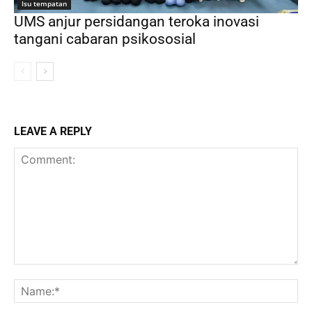
Isu tempatan
UMS anjur persidangan teroka inovasi
tangani cabaran psikososial
LEAVE A REPLY
Comment:
Na