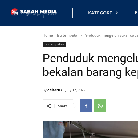
KATEGORI
P
Home
Isu tempatan
Penduduk mengeluh sukar dapa
Isu tempatan
Penduduk mengelu
bekalan barang ke
By
editor03
July 17, 2022
Share