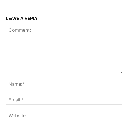
LEAVE A REPLY
Comment:
Na
Ema
Web