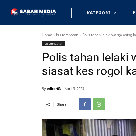
KATEGORI
P
Home
Isu tempatan
Polis tahan lelaki warga asing 
Isu tempatan
Polis tahan lelaki
siasat kes rogol 
By
editor03
April 3, 2023
Share