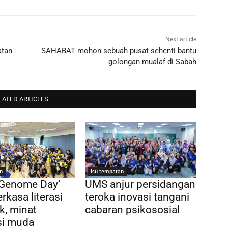
Next article
atan
SAHABAT mohon sebuah pusat sehenti bantu
golongan mualaf di Sabah
LATED ARTICLES
n
Isu tempatan
 Genome Day’
UMS anjur persidangan
rkasa literasi
teroka inovasi tangani
k, minat
cabaran psikososial
si muda