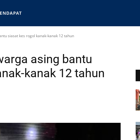
ENDAPAT
bantu siasat kes rogol kanak-kanak 12 tahun
 warga asing bantu
kanak-kanak 12 tahun