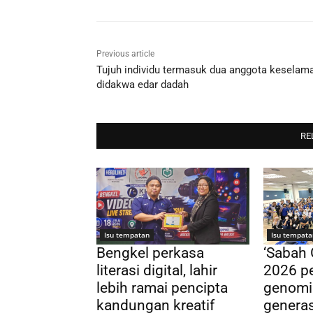
Previous article
Tujuh individu termasuk dua anggota keselam
didakwa edar dadah
RE
Isu tempatan
Isu tempata
Bengkel perkasa
‘Sabah
literasi digital, lahir
2026 pe
lebih ramai pencipta
genomi
kandungan kreatif
genera