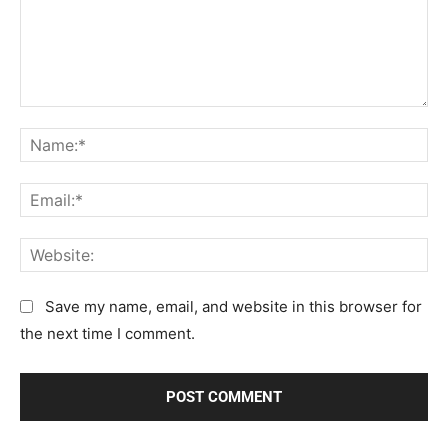
C
N
o
a
m
m
E
m
e
m
e
:
a
n
W
*
i
t
e
l
:
b
Save my name, email, and website in this browser for
:
s
the next time I comment.
*
i
t
e
: