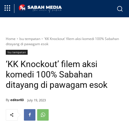
Home
Isu tempatan
'KK Knockout' filem aksi komedi 100% Sabahan
ditayang di pawagam esok
Isu tempatan
‘KK Knockout’ filem aksi
komedi 100% Sabahan
ditayang di pawagam esok
By
editor03
July 19, 2023