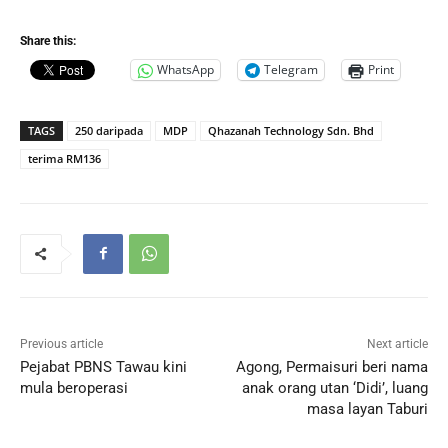
Share this:
WhatsApp
Telegram
Print
TAGS
250 daripada
MDP
Qhazanah Technology Sdn. Bhd
terima RM136
Previous article
Next article
Pejabat PBNS Tawau kini
Agong, Permaisuri beri nama
mula beroperasi
anak orang utan ‘Didi’, luang
masa layan Taburi