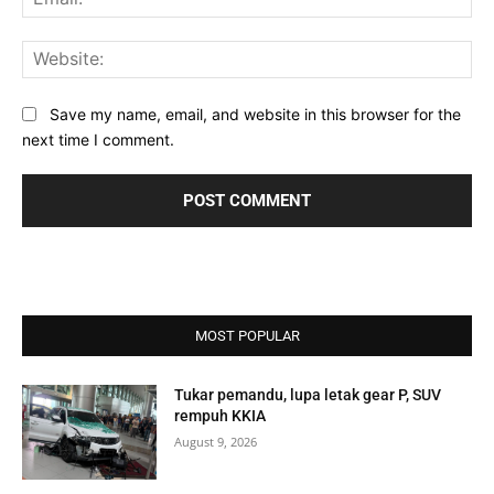
Web
Save my name, email, and website in this browser for the
next time I comment.
MOST POPULAR
Tukar pemandu, lupa letak gear P, SUV
rempuh KKIA
August 9, 2026