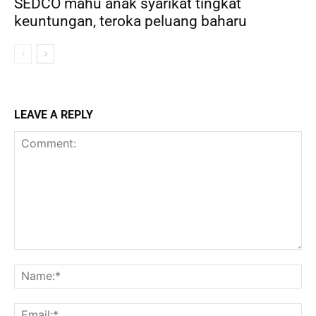
SEDCO mahu anak syarikat tingkat
keuntungan, teroka peluang baharu
LEAVE A REPLY
Comment:
Na
Ema