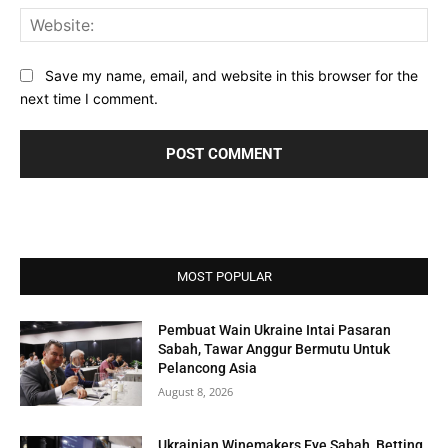
Web
Save my name, email, and website in this browser for the
next time I comment.
MOST POPULAR
Pembuat Wain Ukraine Intai Pasaran
Sabah, Tawar Anggur Bermutu Untuk
Pelancong Asia
August 8, 2026
Ukrainian Winemakers Eye Sabah, Betting