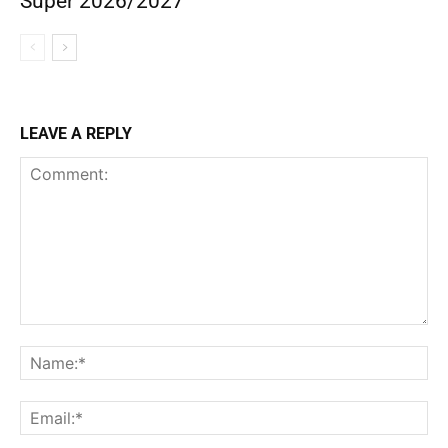
Super 2026/2027
LEAVE A REPLY
Comment:
Na
Ema