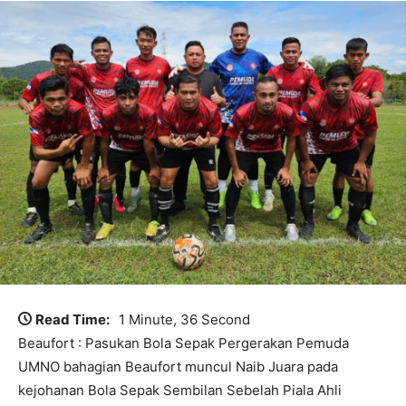
Read Time:
1 Minute, 36 Second
Beaufort : Pasukan Bola Sepak Pergerakan Pemuda
UMNO bahagian Beaufort muncul Naib Juara pada
kejohanan Bola Sepak Sembilan Sebelah Piala Ahli