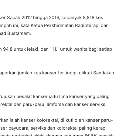
r Sabah 2012 hingga 2016, sebanyak 8,818 kes
empoh ini, kata Ketua Perkhidmatan Radioterapi dan
mad Bustamam.
94.8 untuk lelaki, dan 111.1 untuk wanita bagi setiap
aporkan jumlah kes kanser tertinggi, diikuti Sandakan
rujukan pesakit kanser iaitu lima kanser yang paling
orektal dan paru-paru, limfoma dan kanser serviks.
rkan ialah kanser kolorektal, diikuti oleh kanser paru-
ser payudara, serviks dan kolorektal paling kerap
pada peringkat akhir, dengan sehingga 66.6% pesakit