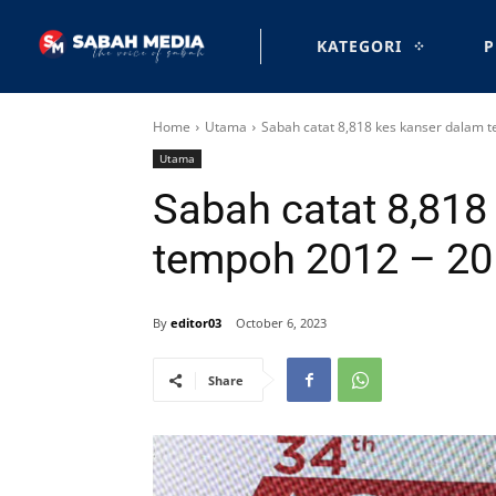
KATEGORI
P
Home
Utama
Sabah catat 8,818 kes kanser dalam 
Utama
Sabah catat 8,818
tempoh 2012 – 2
By
editor03
October 6, 2023
Share