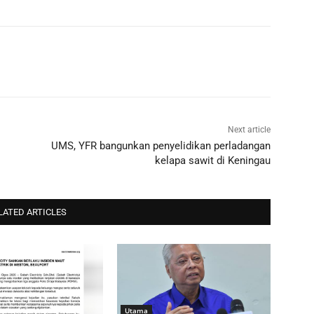
Next article
UMS, YFR bangunkan penyelidikan perladangan
kelapa sawit di Keningau
LATED ARTICLES
Utama